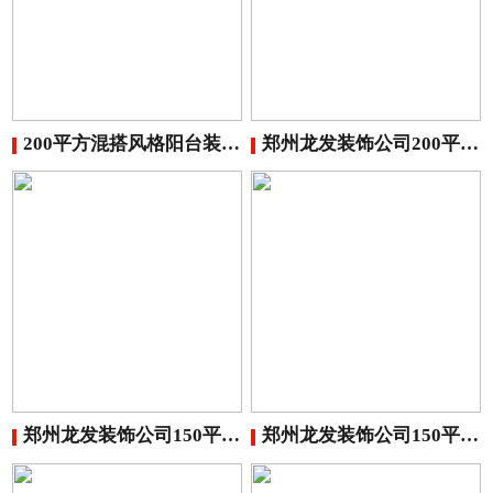
200平方混搭风格阳台装修效果图
郑州龙发装饰公司200平方北欧风格阳台装修效果图
郑州龙发装饰公司150平方田园风格阳台装修效果图
郑州龙发装饰公司150平方欧式风格阳台装修效果图