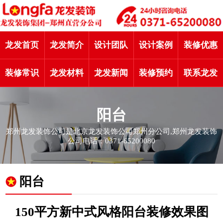
龙发首页
龙发简介
设计团队
设计案例
装修优惠
装修常识
龙发材料
龙发新闻
装修预约
联系龙发
阳台
郑州龙发装饰公司是北京龙发装饰公司郑州分公司,郑州龙发装饰
公司电话：0371-65200080
阳台
150平方新中式风格阳台装修效果图